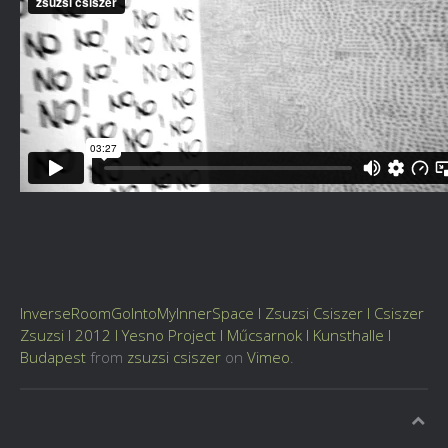
InverseRoomGoIntoMyInnerSpace l Zsuzsi Csiszer l Csiszer
Zsuzsi l 2012 l Yesno Project l Műcsarnok l Kunsthalle l
Budapest
from
zsuzsi csiszer
on
Vimeo
.